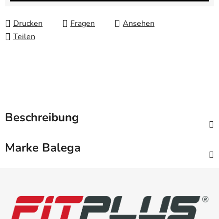
Drucken
Fragen
Ansehen
Teilen
Beschreibung
Marke
Balega
F
u
ß
z