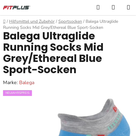
Zum
Suchen
WARE
Inhalt
springen
Startseite
/
Hilfsmittel und Zubehör
/
Sportsocken
/
Balega Ultraglide
Running Socks Mid Grey/Ethereal Blue Sport-Socken
Balega Ultraglide
Running Socks Mid
Grey/Ethereal Blue
Sport-Socken
Marke:
Balega
NEUJAHRSPREIS