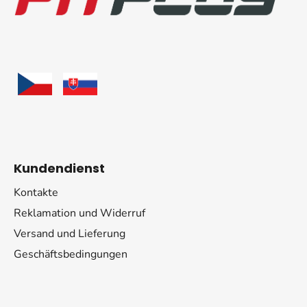
z
e
i
l
e
Kundendienst
Kontakte
Reklamation und Widerruf
Versand und Lieferung
Geschäftsbedingungen