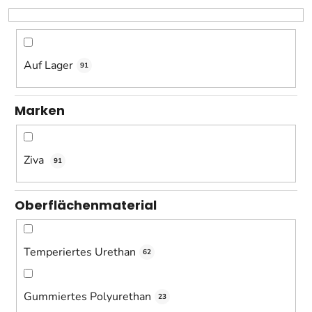
o
r
t
i
Auf Lager
91
e
r
Marken
u
n
g
Ziva
91
Oberflächenmaterial
Temperiertes Urethan
62
Gummiertes Polyurethan
23