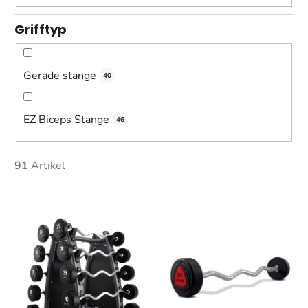
Grifftyp
Gerade stange
40
EZ Biceps Stange
46
91
Artikel
L
i
s
t
e
d