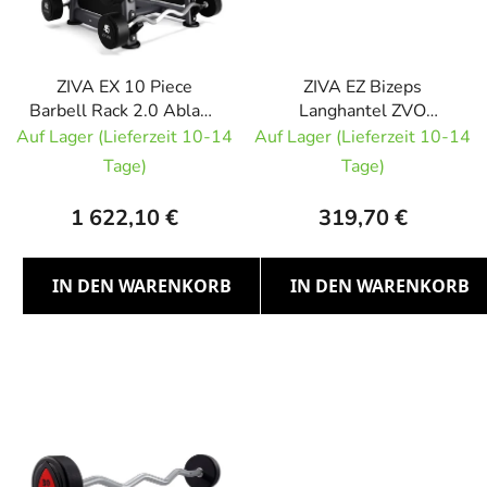
e
r
P
r
ZIVA EX 10 Piece
ZIVA EZ Bizeps
Barbell Rack 2.0 Ablage
Langhantel ZVO
o
für 10 Langhanteln
Urethan RED 15kg
Auf Lager (Lieferzeit 10-14
Auf Lager (Lieferzeit 10-14
d
Tage)
Tage)
u
k
1 622,10 €
319,70 €
t
e
IN DEN WARENKORB
IN DEN WARENKORB