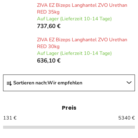
ZIVA EZ Bizeps Langhantel ZVO Urethan
RED 35kg
Auf Lager (Lieferzeit 10-14 Tage)
737,60 €
ZIVA EZ Bizeps Langhantel ZVO Urethan
RED 30kg
Auf Lager (Lieferzeit 10-14 Tage)
636,10 €
P
Sortieren nach:
Wir empfehlen
r
o
d
Preis
u
k
131
€
5340
€
t
s