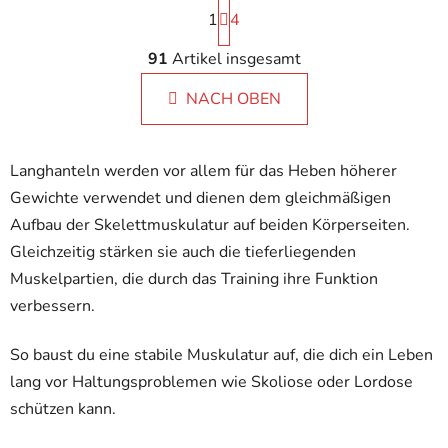
P
1
a
4
g
S
i
91
Artikel insgesamt
t
n
e
i
NACH OBEN
u
e
e
r
r
u
Langhanteln werden vor allem für das Heben höherer
e
n
g
l
Gewichte verwendet und dienen dem gleichmäßigen
e
Aufbau der Skelettmuskulatur auf beiden Körperseiten.
m
Gleichzeitig stärken sie auch die tieferliegenden
e
Muskelpartien, die durch das Training ihre Funktion
n
t
verbessern.
e
d
So baust du eine stabile Muskulatur auf, die dich ein Leben
e
lang vor Haltungsproblemen wie Skoliose oder Lordose
r
schützen kann.
L
i