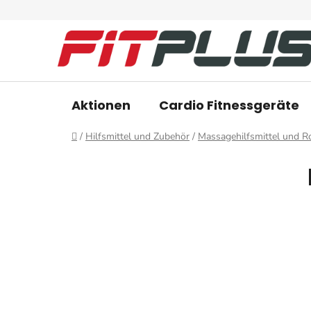
Zum
Inhalt
springen
Aktionen
Cardio Fitnessgeräte
Startseite
/
Hilfsmittel und Zubehör
/
Massagehilfsmittel und R
S
e
i
t
e
n
l
e
i