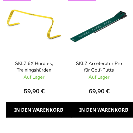
i
u
s
k
t
t
e
s
d
o
e
r
r
t
P
i
r
SKLZ 6X Hurdles,
SKLZ Accelerator Pro
e
Trainingshürden
für Golf-Putts
o
r
Auf Lager
Auf Lager
d
u
u
n
59,90 €
69,90 €
k
g
t
e
IN DEN WARENKORB
IN DEN WARENKORB