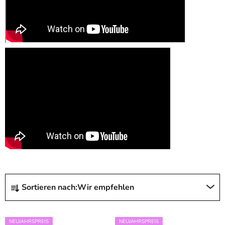
P
Sortieren nach:
Wir empfehlen
r
o
L
d
NEUJAHRSPREIS
NEUJAHRSPREIS