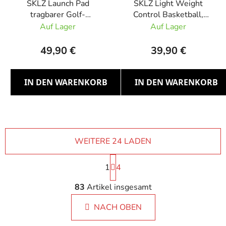
SKLZ Launch Pad
SKLZ Light Weight
tragbarer Golf-
Control Basketball,
Abschlag, Gras
Gewichtsbasketball
Auf Lager
Auf Lager
49,90 €
39,90 €
IN DEN WARENKORB
IN DEN WARENKORB
WEITERE 24 LADEN
P
1
a
4
g
S
i
83
Artikel insgesamt
t
n
e
i
NACH OBEN
u
e
e
r