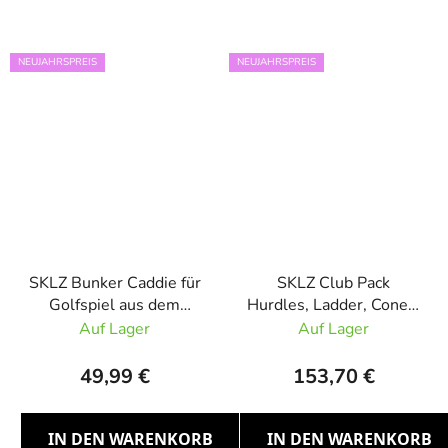
NEUJAHRSPREIS
NEUJAHRSPREIS
SKLZ Bunker Caddie für
SKLZ Club Pack
Golfspiel aus dem
Hurdles, Ladder, Cones,
Bunker
Grundausstattung
Auf Lager
Auf Lager
Hindernisse
49,99 €
153,70 €
IN DEN WARENKORB
IN DEN WARENKORB