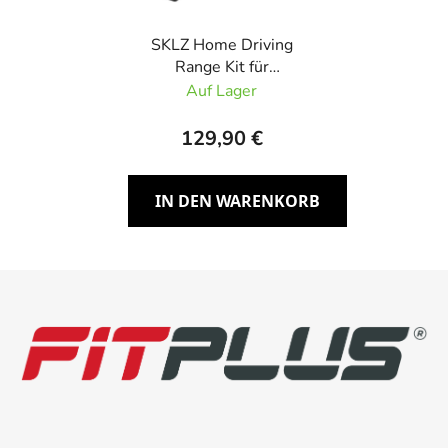
SKLZ Home Driving
Range Kit für
Golfabschlag-Training
Auf Lager
129,90 €
IN DEN WARENKORB
F
u
ß
z
e
i
l