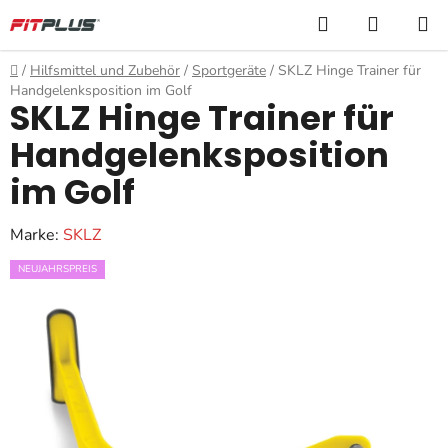
Zum
Suchen
WARE
Inhalt
springen
Startseite
/
Hilfsmittel und Zubehör
/
Sportgeräte
/
SKLZ Hinge Trainer für
Handgelenksposition im Golf
SKLZ Hinge Trainer für
Handgelenksposition
im Golf
Marke:
SKLZ
NEUJAHRSPREIS