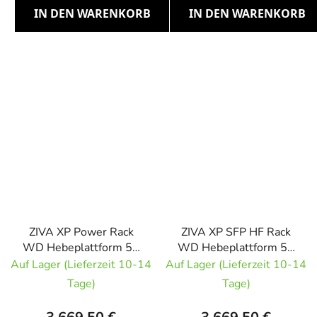
IN DEN WARENKORB
IN DEN WARENKORB
ZIVA XP Power Rack
ZIVA XP SFP HF Rack
WD Hebeplattform 50
WD Hebeplattform 50
mm
mm
Auf Lager (Lieferzeit 10-14
Auf Lager (Lieferzeit 10-14
Gewichtheberplattform
Gewichtheberplattform
Tage)
Tage)
unter Power Rack
unter dem Half Rack