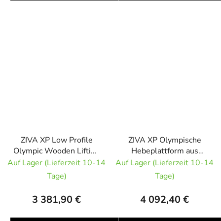
ZIVA XP Low Profile
ZIVA XP Olympische
Olympic Wooden Lifting
Hebeplattform aus
Platform 50 mm
Holz, 50 mm,
Auf Lager (Lieferzeit 10-14
Auf Lager (Lieferzeit 10-14
konische olympische
Olympische
Tage)
Tage)
Gewichtheberplattform
Gewichtheberplattform
3 381,90 €
4 092,40 €