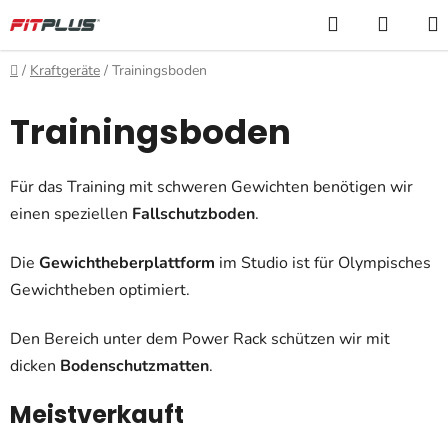
Zum
Suchen
WARE
Inhalt
springen
Startseite
/
Kraftgeräte
/
Trainingsboden
Trainingsboden
Für das Training mit schweren Gewichten benötigen wir
einen speziellen
Fallschutzboden
.
Die
Gewichtheberplattform
im Studio ist für Olympisches
Gewichtheben optimiert.
Den Bereich unter dem Power Rack schützen wir mit
dicken
Bodenschutzmatten
.
Meistverkauft