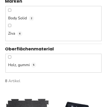
Marken
u
n
g
Body Solid
2
Ziva
6
Oberflächenmaterial
Holz, gummi
5
8
Artikel
L
i