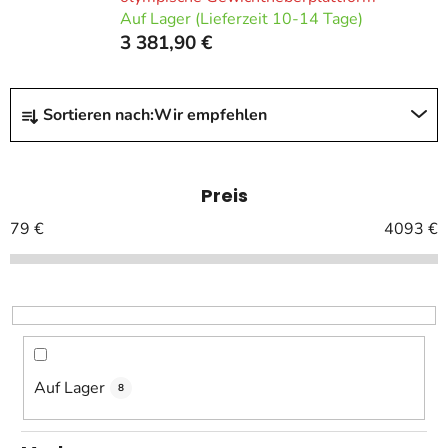
Auf Lager (Lieferzeit 10-14 Tage)
3 381,90 €
P
Sortieren nach:
Wir empfehlen
r
o
d
Preis
u
k
79
€
4093
€
t
s
o
r
t
i
Auf Lager
8
e
r