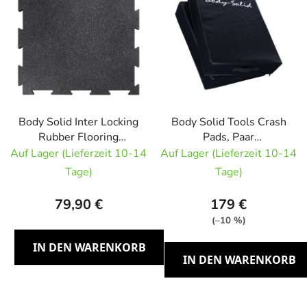
s
t
e
d
e
r
P
r
Body Solid Inter Locking
Body Solid Tools Crash
Rubber Flooring
Pads, Paar
o
RFBST4PB
stoßdämpfende Polster
Auf Lager (Lieferzeit 10-14
Auf Lager (Lieferzeit 10-14
d
Gummiboden für
für Olympische Hanteln
Tage)
Tage)
u
Hanteln
k
79,90 €
179 €
t
(–10 %)
e
IN DEN WARENKORB
IN DEN WARENKORB