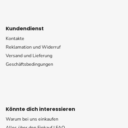
e
d
e
r
Kundendienst
L
i
Kontakte
s
Reklamation und Widerruf
t
e
Versand und Lieferung
Geschäftsbedingungen
Könnte dich interessieren
Warum bei uns einkaufen
Alles über den Einkauf | FAQ