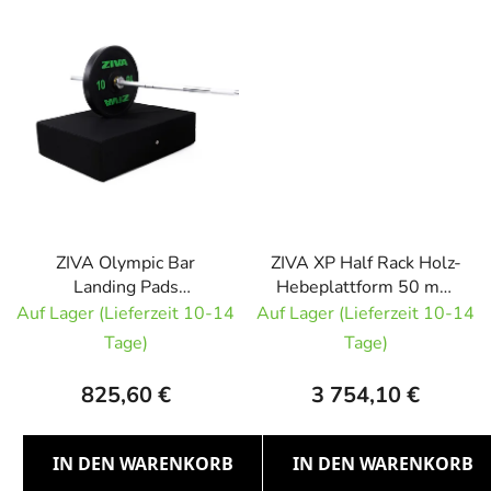
ZIVA Olympic Bar
ZIVA XP Half Rack Holz-
Landing Pads
Hebeplattform 50 mm
Dämpfungspolster für
Gewichtheberplattform
Auf Lager (Lieferzeit 10-14
Auf Lager (Lieferzeit 10-14
Olympia-Langhantel
unter dem Half Rack
Tage)
Tage)
80x60x21cm Paar
825,60 €
3 754,10 €
IN DEN WARENKORB
IN DEN WARENKORB