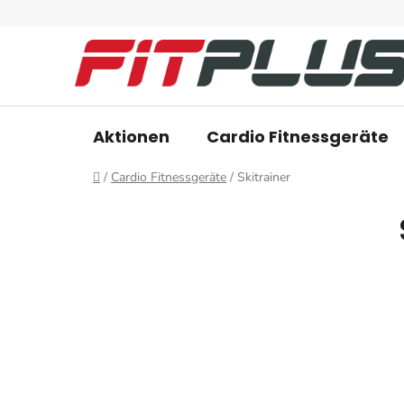
Zum
Inhalt
springen
Aktionen
Cardio Fitnessgeräte
Startseite
/
Cardio Fitnessgeräte
/
Skitrainer
S
e
i
t
e
n
l
e
i