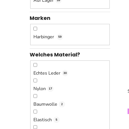
Auf Lager
59
s
t
e
Marken
Harbinger
59
Welches Material?
Echtes Leder
30
Nylon
17
Baumwolle
2
Elastisch
5