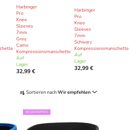
Harbinger
Harbinger
Pro
Pro
Knee
Knee
Sleeves
Sleeves
7mm
7mm
Grey
Schwarz
Camo
chette
Kompressionsmanschette
Kompressionsmanschette
Auf
Auf
Lager
Lager
32,99 €
32,99 €
P
Sortieren nach:
Wir empfehlen
r
o
d
NEUJAHRSPREIS
u
k