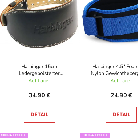
t
e
d
e
r
P
r
o
d
Harbinger 15cm
Harbinger 4.5" Foa
u
Ledergepolsterter
Nylon Gewichtheberg
Gewichthebergürtel 6"
Unisex Blau
Auf Lager
Auf Lager
k
t
34,90 €
24,90 €
e
DETAIL
DETAIL
NEUJAHRSPREIS
NEUJAHRSPREIS