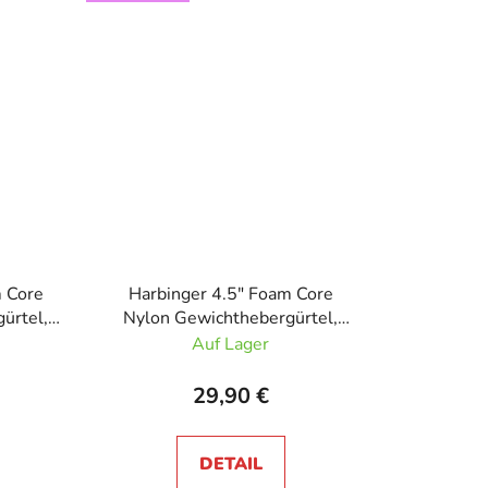
m Core
Harbinger 4.5" Foam Core
ürtel,
Nylon Gewichthebergürtel,
z
Unisex Tan Camo
Auf Lager
29,90 €
DETAIL