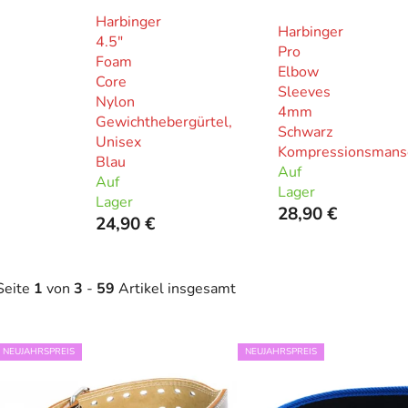
Harbinger
Harbinger
4.5"
Pro
Foam
Elbow
Core
Sleeves
Nylon
4mm
Gewichthebergürtel,
Schwarz
Unisex
Kompressionsmans
Blau
Auf
Auf
Lager
Lager
28,90 €
24,90 €
Seite
1
von
3
-
59
Artikel insgesamt
L
NEUJAHRSPREIS
NEUJAHRSPREIS
i
s