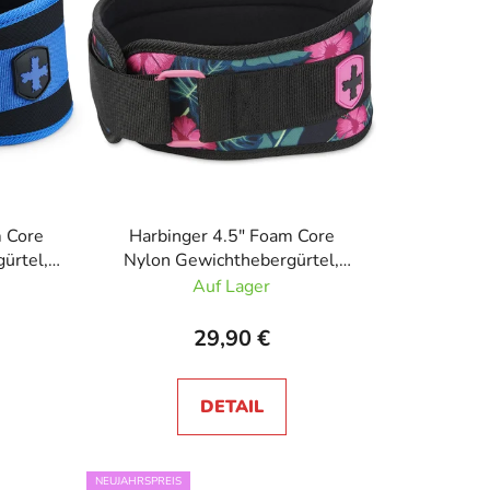
t
s
o
r
t
i
e
r
u
m Core
Harbinger 4.5" Foam Core
ürtel,
Nylon Gewichthebergürtel,
n
Unisex Floral
Auf Lager
g
29,90 €
DETAIL
NEUJAHRSPREIS