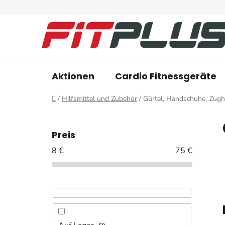
Zum
Inhalt
springen
Aktionen
Cardio Fitnessgeräte
Startseite
/
Hilfsmittel und Zubehör
/
Gürtel, Handschuhe, Zugh
S
e
Preis
i
8
€
75
€
t
e
n
l
e
i