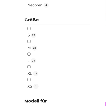
Neopren
4
Größe
S
23
M
23
L
24
XL
15
XS
1
Modell für