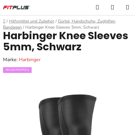
Zum
Suchen
WARE
Inhalt
springen
Startseite
/
Hilfsmittel und Zubehör
/
Gürtel, Handschuhe, Zughilfen,
Bandagen
/
Harbinger Knee Sleeves 5mm, Schwarz
Harbinger Knee Sleeves
5mm, Schwarz
Marke:
Harbinger
NEUJAHRSPREIS