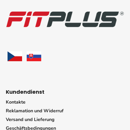
u
ß
z
e
i
l
e
Kundendienst
Kontakte
Reklamation und Widerruf
Versand und Lieferung
Geschäftsbedingungen