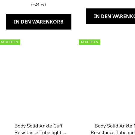
e
(–24 %)
IN DEN WARENK
IN DEN WARENKORB
NEUHEITEN
NEUHEITEN
Body Solid Ankle Cuff
Body Solid Ankle 
Resistance Tube light,
Resistance Tube me