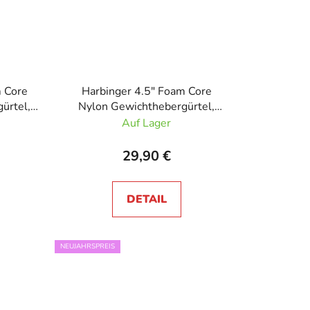
m Core
Harbinger 4.5" Foam Core
ürtel,
Nylon Gewichthebergürtel,
mo
Unisex Schwarz
Auf Lager
29,90 €
DETAIL
NEUJAHRSPREIS