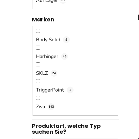
Auf Lager
222
s
t
e
Marken
Body Solid
9
Harbinger
45
SKLZ
24
TriggerPoint
1
Ziva
143
Produktart, welche Typ
suchen Sie?