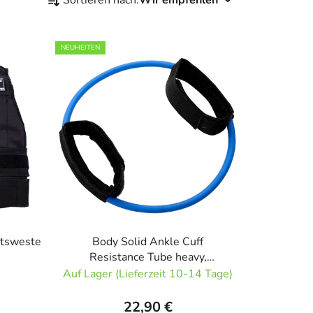
r
o
d
NEUHEITEN
u
k
t
s
o
r
t
i
e
r
u
htsweste
Body Solid Ankle Cuff
Resistance Tube heavy,
n
Widerstandsband schwer
Auf Lager (Lieferzeit 10-14 Tage)
g
22,90 €