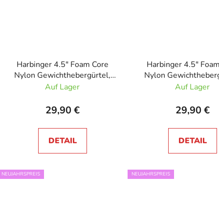
Harbinger 4.5" Foam Core
Harbinger 4.5" Foa
Nylon Gewichthebergürtel,
Nylon Gewichtheberg
Unisex Floral
Unisex Grey Ca
Auf Lager
Auf Lager
29,90 €
29,90 €
DETAIL
DETAIL
NEUJAHRSPREIS
NEUJAHRSPREIS