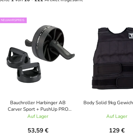
L
NEUJAHRSPREIS
i
s
t
e
d
e
r
P
r
o
d
Bauchroller Harbinger AB
Body Solid 9kg Gewic
u
Carver Sport + PushUp PRO
Liegestützgriffe
Auf Lager
Auf Lager
k
t
53,59 €
129 €