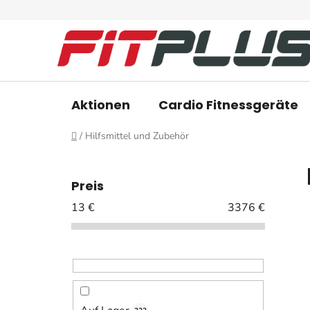
Zum
Inhalt
springen
Aktionen
Cardio Fitnessgeräte
Startseite
/
Hilfsmittel und Zubehör
S
e
Preis
i
13
€
3376
€
t
e
n
l
e
i