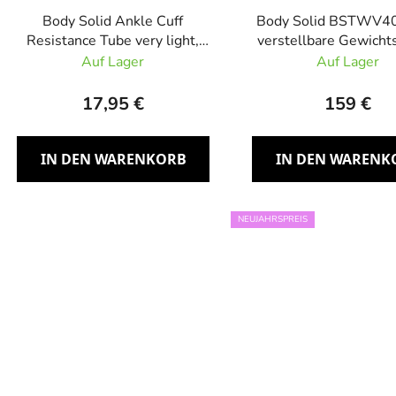
Body Solid Ankle Cuff
Body Solid BSTWV40
Resistance Tube very light,
verstellbare Gewich
Widerstandsband sehr leicht
Auf Lager
Auf Lager
17,95 €
159 €
IN DEN WARENKORB
IN DEN WARENK
NEUJAHRSPREIS