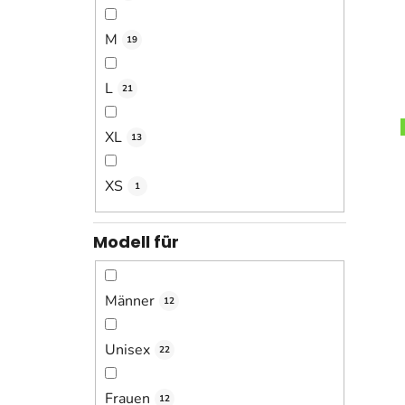
M
19
L
21
XL
13
XS
1
Modell für
Männer
12
Unisex
22
Frauen
12