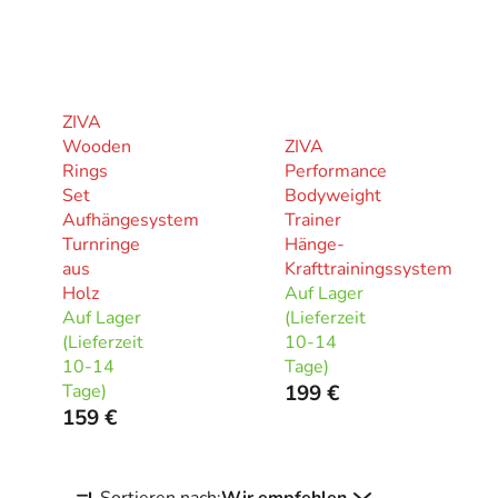
ZIVA
Wooden
ZIVA
Rings
Performance
Set
Bodyweight
Aufhängesystem
Trainer
Turnringe
Hänge-
aus
Krafttrainingssystem
Holz
Auf Lager
Auf Lager
(Lieferzeit
(Lieferzeit
10-14
10-14
Tage)
Tage)
199 €
159 €
P
Sortieren nach:
Wir empfehlen