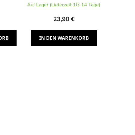
ittel
Widerstandsband sehr schwer
Auf Lager (Lieferzeit 10-14 Tage)
23,90 €
ORB
IN DEN WARENKORB