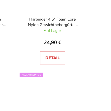
m
Harbinger 4.5" Foam Core
er
Nylon Gewichthebergürtel,
l 6"
Unisex Blau
Auf Lager
24,90 €
DETAIL
NEUJAHRSPREIS