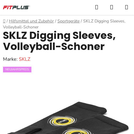
Zum
Suchen
WARE
Inhalt
springen
Startseite
/
Hilfsmittel und Zubehör
/
Sportgeräte
/
SKLZ Digging Sleeves,
Volleyball-Schoner
SKLZ Digging Sleeves,
Volleyball-Schoner
Marke:
SKLZ
NEUJAHRSPREIS