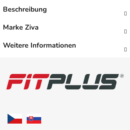
Beschreibung
Marke
Ziva
Weitere Informationen
F
u
ß
z
e
i
l
e