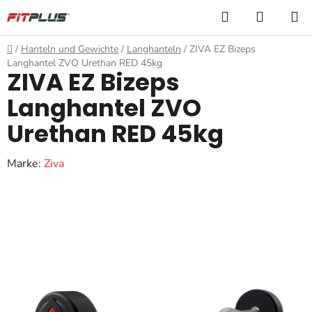
Zum
Suchen
WARE
Inhalt
springen
Startseite
/
Hanteln und Gewichte
/
Langhanteln
/
ZIVA EZ Bizeps
Langhantel ZVO Urethan RED 45kg
ZIVA EZ Bizeps
Langhantel ZVO
Urethan RED 45kg
Marke:
Ziva