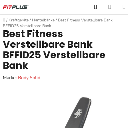
Zum
Suchen
WARE
Inhalt
springen
Startseite
/
Kraftgeräte
/
Hantelbänke
/
Best Fitness Verstellbare Bank
BFFID25 Verstellbare Bank
Best Fitness
Verstellbare Bank
BFFID25 Verstellbare
Bank
Marke:
Body Solid