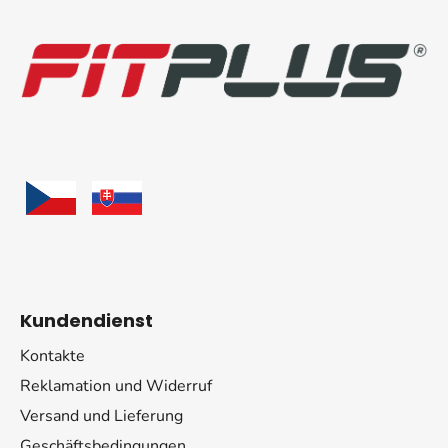
u
ß
z
e
i
l
e
Kundendienst
Kontakte
Reklamation und Widerruf
Versand und Lieferung
Geschäftsbedingungen