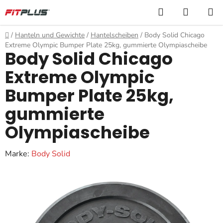
Zum
Suchen
WARE
Inhalt
springen
Startseite
/
Hanteln und Gewichte
/
Hantelscheiben
/
Body Solid Chicago
Extreme Olympic Bumper Plate 25kg, gummierte Olympiascheibe
Body Solid Chicago
Extreme Olympic
Bumper Plate 25kg,
gummierte
Olympiascheibe
Marke:
Body Solid