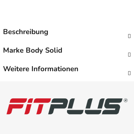
Beschreibung
Marke
Body Solid
Weitere Informationen
F
u
ß
z
e
i
l