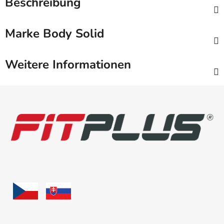
Beschreibung
Marke
Body Solid
Weitere Informationen
F
u
ß
z
e
i
l
e