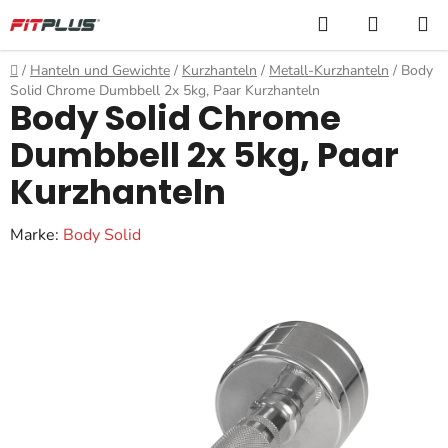
Zum
Suchen
WARE
Inhalt
springen
Startseite
/
Hanteln und Gewichte
/
Kurzhanteln
/
Metall-Kurzhanteln
/
Body
Solid Chrome Dumbbell 2x 5kg, Paar Kurzhanteln
Body Solid Chrome
Dumbbell 2x 5kg, Paar
Kurzhanteln
Marke:
Body Solid