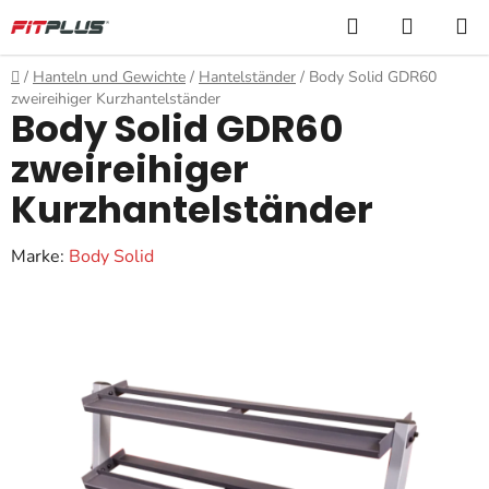
Zum
Suchen
WARE
Inhalt
springen
Startseite
/
Hanteln und Gewichte
/
Hantelständer
/
Body Solid GDR60
zweireihiger Kurzhantelständer
Body Solid GDR60
zweireihiger
Kurzhantelständer
Marke:
Body Solid