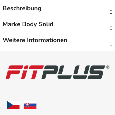
Beschreibung
Marke
Body Solid
Weitere Informationen
F
u
ß
z
e
i
l
e