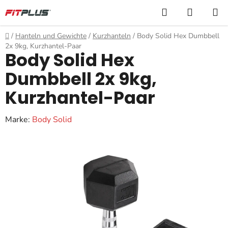
Zum
Suchen
WARE
Inhalt
springen
Startseite
/
Hanteln und Gewichte
/
Kurzhanteln
/
Body Solid Hex Dumbbell
2x 9kg, Kurzhantel-Paar
Body Solid Hex
Dumbbell 2x 9kg,
Kurzhantel-Paar
Marke:
Body Solid