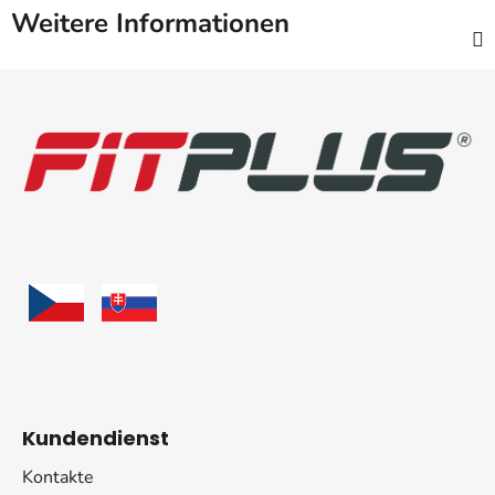
Weitere Informationen
F
u
ß
z
e
i
l
e
Kundendienst
Kontakte