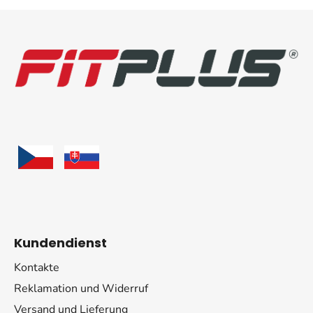
F
u
ß
z
e
i
l
e
Kundendienst
Kontakte
Reklamation und Widerruf
Versand und Lieferung