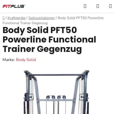
Zum
Suchen
WARE
Inhalt
springen
Startseite
/
Kraftgeräte
/
Seilzugstationen
/
Body Solid PFT50 Powerline
Functional Trainer Gegenzug
Body Solid PFT50
Powerline Functional
Trainer Gegenzug
Marke:
Body Solid