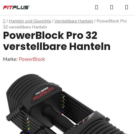
Zum
Suchen
WARE
Inhalt
springen
Startseite
/
Hanteln und Gewichte
/
Verstellbare Hanteln
/
PowerBlock Pro
32 verstellbare Hanteln
PowerBlock Pro 32
verstellbare Hanteln
Marke:
PowerBlock