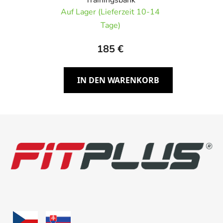
Trainingsbank
Auf Lager (Lieferzeit 10-14
Tage)
185 €
IN DEN WARENKORB
F
u
ß
z
e
i
l
e