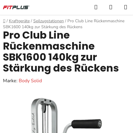
Zum
Suchen
WARE
Inhalt
springen
Startseite
/
Kraftgeräte
/
Seilzugstationen
/
Pro Club Line Rückenmaschine
SBK1600 140kg zur Stärkung des Rückens
Pro Club Line
Rückenmaschine
SBK1600 140kg zur
Stärkung des Rückens
Marke:
Body Solid