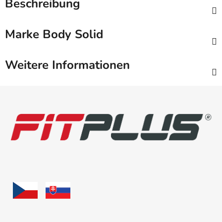
Beschreibung
Marke
Body Solid
Weitere Informationen
F
u
ß
z
e
i
l
e