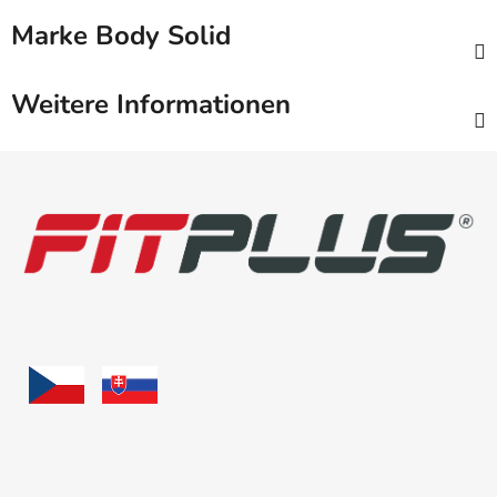
Marke
Body Solid
Weitere Informationen
F
u
ß
z
e
i
l
e