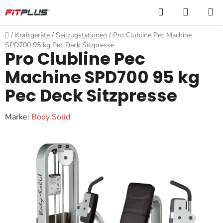
Zum
Suchen
WARE
Inhalt
springen
Startseite
/
Kraftgeräte
/
Seilzugstationen
/
Pro Clubline Pec Machine
SPD700 95 kg Pec Deck Sitzpresse
Pro Clubline Pec
Machine SPD700 95 kg
Pec Deck Sitzpresse
Marke:
Body Solid