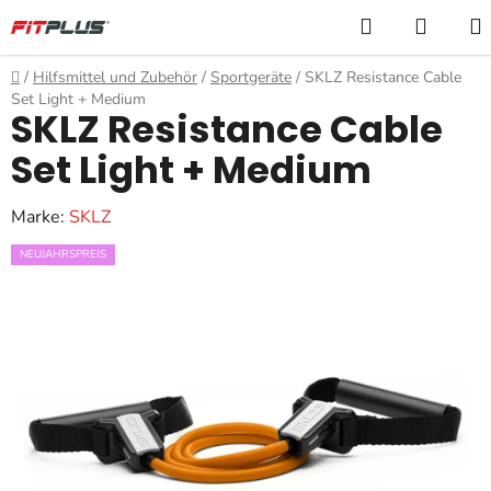
Zum
Suchen
WARE
Inhalt
springen
Startseite
/
Hilfsmittel und Zubehör
/
Sportgeräte
/
SKLZ Resistance Cable
Set Light + Medium
SKLZ Resistance Cable
Set Light + Medium
Marke:
SKLZ
NEUJAHRSPREIS