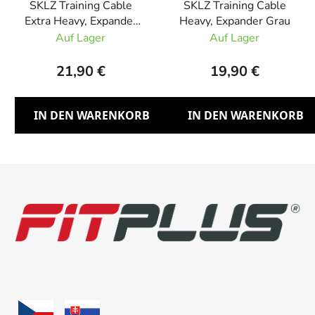
SKLZ Training Cable
SKLZ Training Cable
Extra Heavy, Expander
Heavy, Expander Grau
Schwarz
Auf Lager
Auf Lager
21,90 €
19,90 €
IN DEN WARENKORB
IN DEN WARENKORB
F
u
ß
z
e
i
l
e