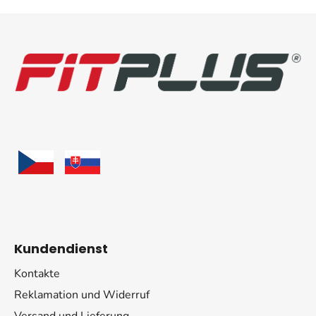
F
u
ß
z
e
i
l
e
Kundendienst
Kontakte
Reklamation und Widerruf