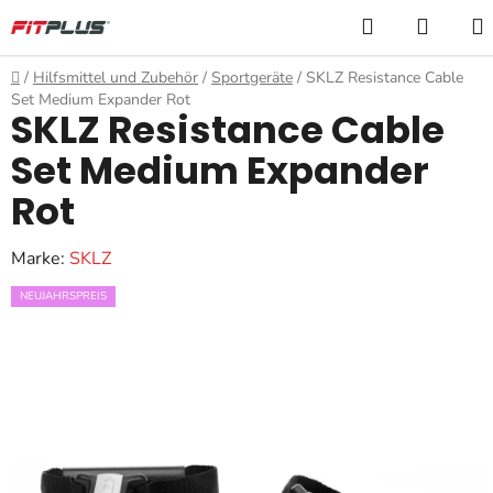
Zum
Suchen
WARE
Inhalt
springen
Startseite
/
Hilfsmittel und Zubehör
/
Sportgeräte
/
SKLZ Resistance Cable
Set Medium Expander Rot
SKLZ Resistance Cable
Set Medium Expander
Rot
Marke:
SKLZ
NEUJAHRSPREIS