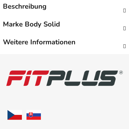
Beschreibung
Marke
Body Solid
Weitere Informationen
F
u
ß
z
e
i
l
e