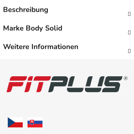
Beschreibung
Marke
Body Solid
Weitere Informationen
F
u
ß
z
e
i
l
e