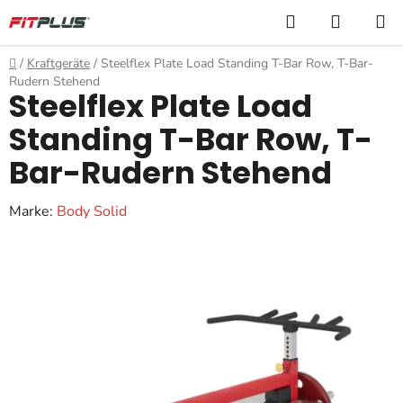
Zum
Suchen
WARE
Inhalt
springen
Startseite
/
Kraftgeräte
/
Steelflex Plate Load Standing T-Bar Row, T-Bar-
Rudern Stehend
Steelflex Plate Load
Standing T-Bar Row, T-
Bar-Rudern Stehend
Marke:
Body Solid