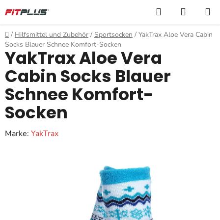
Zum
Suchen
WARE
Inhalt
springen
Startseite
/
Hilfsmittel und Zubehör
/
Sportsocken
/
YakTrax Aloe Vera Cabin
Socks Blauer Schnee Komfort-Socken
YakTrax Aloe Vera
Cabin Socks Blauer
Schnee Komfort-
Socken
Marke:
YakTrax