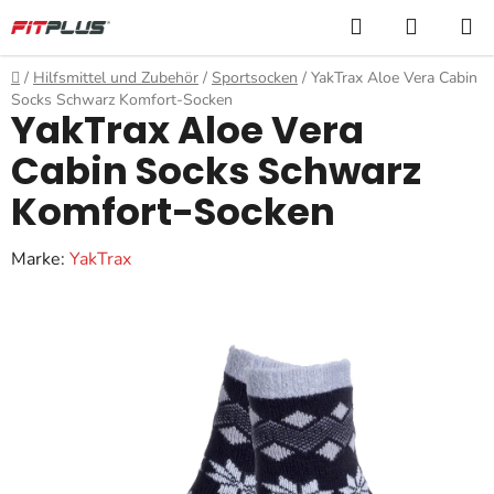
Zum
Suchen
WARE
Inhalt
springen
Startseite
/
Hilfsmittel und Zubehör
/
Sportsocken
/
YakTrax Aloe Vera Cabin
Socks Schwarz Komfort-Socken
YakTrax Aloe Vera
Cabin Socks Schwarz
Komfort-Socken
Marke:
YakTrax