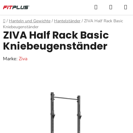
Zum
Suchen
WARE
Inhalt
springen
Startseite
/
Hanteln und Gewichte
/
Hantelständer
/
ZIVA Half Rack Basic
Kniebeugenständer
ZIVA Half Rack Basic
Kniebeugenständer
Marke:
Ziva