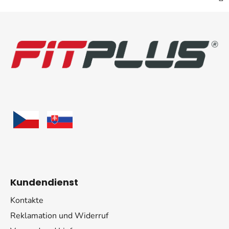
F
u
ß
z
e
i
l
e
Kundendienst
Kontakte
Reklamation und Widerruf