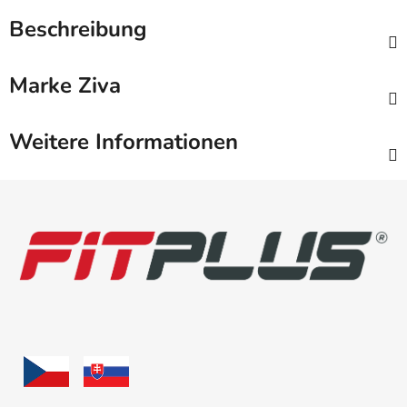
Beschreibung
Marke
Ziva
Weitere Informationen
F
u
ß
z
e
i
l
e