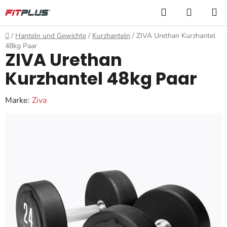
Zum
Suchen
WARE
Inhalt
springen
Startseite
/
Hanteln und Gewichte
/
Kurzhanteln
/
ZIVA Urethan Kurzhantel
48kg Paar
ZIVA Urethan
Kurzhantel 48kg Paar
Marke:
Ziva