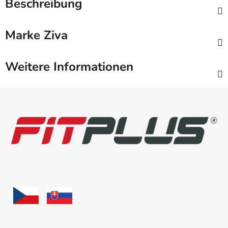
Beschreibung
Marke
Ziva
Weitere Informationen
F
u
ß
z
e
i
l
e