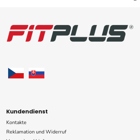
F
u
ß
z
e
i
l
e
Kundendienst
Kontakte
Reklamation und Widerruf