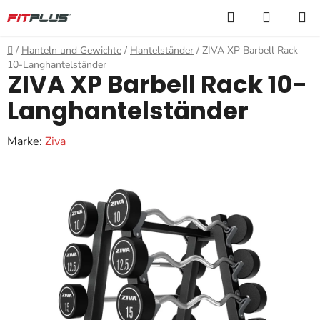
Zum
Suchen
WARE
Inhalt
springen
Startseite
/
Hanteln und Gewichte
/
Hantelständer
/
ZIVA XP Barbell Rack
10-Langhantelständer
ZIVA XP Barbell Rack 10-
Langhantelständer
Marke:
Ziva