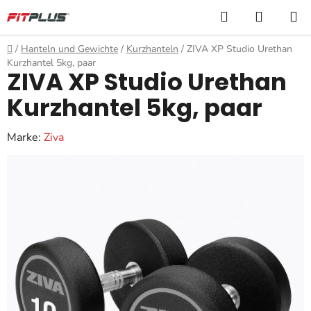
Zum
Suchen
WARE
Inhalt
springen
Startseite
/
Hanteln und Gewichte
/
Kurzhanteln
/
ZIVA XP Studio Urethan
Kurzhantel 5kg, paar
ZIVA XP Studio Urethan
Kurzhantel 5kg, paar
Marke:
Ziva