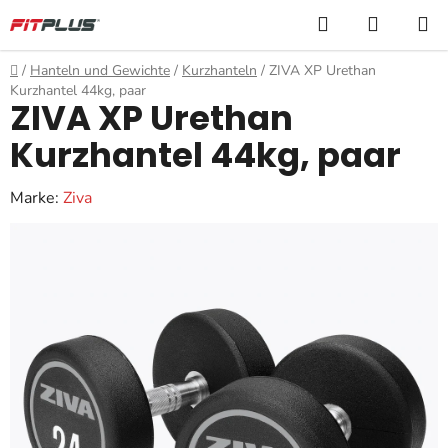
Zum
Suchen
WARE
Inhalt
springen
Startseite
/
Hanteln und Gewichte
/
Kurzhanteln
/
ZIVA XP Urethan
Kurzhantel 44kg, paar
ZIVA XP Urethan
Kurzhantel 44kg, paar
Marke:
Ziva