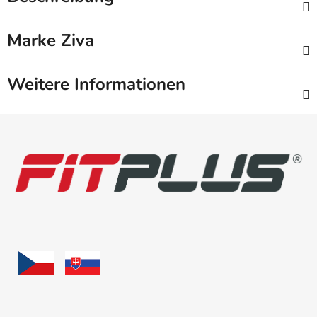
Marke
Ziva
Weitere Informationen
F
u
ß
z
e
i
l
e