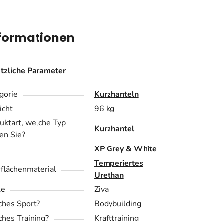
nformationen
tzliche Parameter
gorie
Kurzhanteln
cht
96 kg
uktart, welche Typ
Kurzhantel
en Sie?
XP Grey & White
Temperiertes
flächenmaterial
Urethan
ke
Ziva
hes Sport?
Bodybuilding
hes Training?
Krafttraining