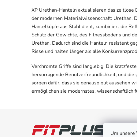
XP Urethan-Hanteln aktualisieren das zeitlose
der modernen Materialwissenschaft: Urethan. Die
Hantelköpfe aus Stahl dient, kombiniert die Re
Schutz der Gewichte, des Fitnessbodens und de
Urethan. Dadurch sind die Hanteln resistent ge
Risse und halten länger als alle Konkurrenzprod
Verchromte Griffe sind langlebig. Die kratzfeste,
hervorragende Benutzerfreundlichkeit, und die
sorgen dafür, dass sie genauso gut aussehen wi
ermöglichen sie modernstes, wissenschaftlich f
F
u
Kund
ß
Um unsere W