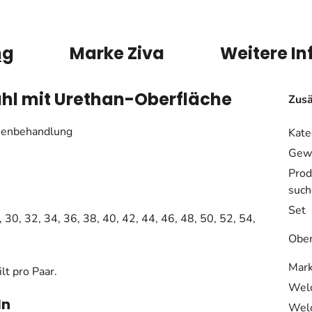
ng
Marke
Ziva
Weitere I
ahl mit Urethan-Oberfläche
Zusä
henbehandlung
Kate
Gewi
Prod
such
Set
8, 30, 32, 34, 36, 38, 40, 42, 44, 46, 48, 50, 52, 54,
Ober
Mar
lt pro Paar.
Welc
ln
Welc