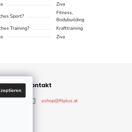
ke
Ziva
Fitness,
hes Sport?
Bodybuilding
hes Training?
Krafttraining
ke
Ziva
ieren
Kontakt
zeptieren
eshop
@
fitplus.at
Q