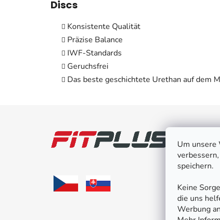
Discs
Konsistente Qualität
Präzise Balance
IWF-Standards
Geruchsfrei
Das beste geschichtete Urethan auf dem M
F
u
Kund
Um unsere W
ß
Kontak
verbessern,
z
speichern.
Reklam
e
i
Versan
Keine Sorge
l
die uns hel
Geschä
e
Werbung an