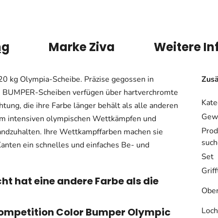
ng
Marke
Ziva
Weitere I
0 kg Olympia-Scheibe. Präzise gegossen in
Zusä
e BUMPER-Scheiben verfügen über hartverchromte
Kate
ung, die ihre Farbe länger behält als alle anderen
Gewi
 um intensiven olympischen Wettkämpfen und
Prod
andzuhalten. Ihre Wettkampffarben machen sie
such
anten ein schnelles und einfaches Be- und
Set
Grif
t hat eine andere Farbe als die
Ober
Competition Color Bumper Olympic
Loch