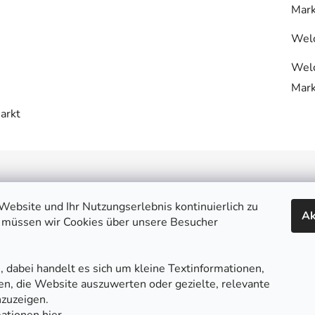
Mar
Welc
Welc
Mar
arkt
endienst
Könnte dich interess
ebsite und Ihr Nutzungserlebnis kontinuierlich zu
Ak
te
Warum bei uns einkaufen
 müssen wir Cookies über unsere Besucher
ation und Widerruf
Alles über den Einkauf | FA
d und Lieferung
Größentabellen
, dabei handelt es sich um kleine Textinformationen,
fen, die Website auszuwerten oder gezielte, relevante
ftsbedingungen
Sportberatung und Blog
zuzeigen.