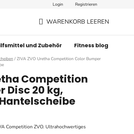
Login
Registrieren
WARENKORB LEEREN
WARENKORB
ilfsmittel und Zubehör
Fitness blog
Mar
cheiben
/
ZIVA ZVO Uretha Competition Color Bumper
be
etha Competition
 Disc 20 kg,
Hantelscheibe
IVA Competition ZVO. Ultrahochwertiges