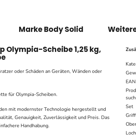
Marke
Body Solid
Weiter
ip Olympia-Scheibe 1,25 kg,
Zusä
be
Kate
ratzer oder Schäden an Geräten, Wänden oder
Gewi
EAN
Prod
ette für Olympia-Scheiben.
such
Set
en mit modernster Technologie hergestellt und
Grif
lität, Genauigkeit, Zuverlässigkeit und Preis. Das
Ober
 einfachere Handhabung.
Loch