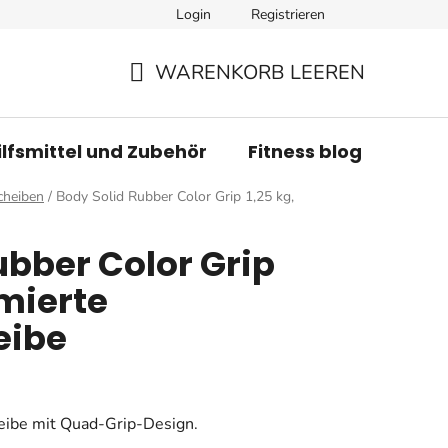
Login
Registrieren
WARENKORB LEEREN
WARENKORB
ilfsmittel und Zubehör
Fitness blog
Mar
cheiben
/
Body Solid Rubber Color Grip 1,25 kg,
ubber Color Grip
mierte
eibe
ibe mit Quad-Grip-Design.