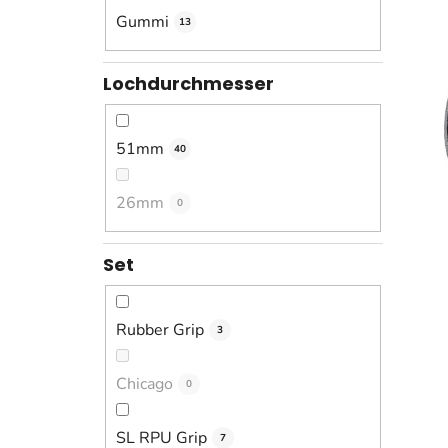
Gummi
13
Lochdurchmesser
51mm
40
26mm
0
Set
Rubber Grip
3
Chicago
0
SL RPU Grip
7