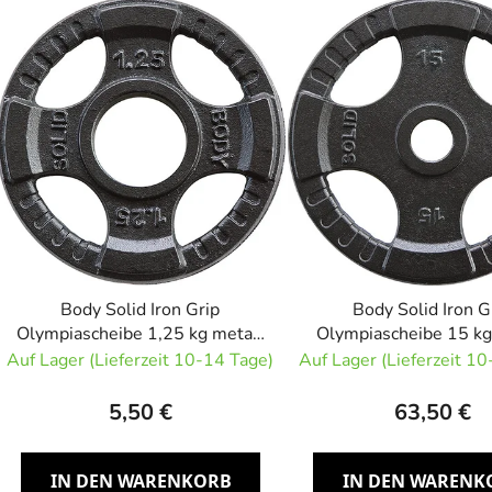
i
s
t
e
d
e
r
P
r
o
d
Body Solid Iron Grip
Body Solid Iron G
u
Olympiascheibe 1,25 kg metall
Olympiascheibe 15 kg
Olympiascheibe
Olympiascheib
Auf Lager (Lieferzeit 10-14 Tage)
Auf Lager (Lieferzeit 1
k
t
5,50 €
63,50 €
e
IN DEN WARENKORB
IN DEN WARENK