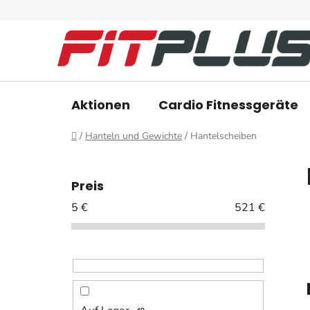
Zum
Inhalt
springen
Aktionen
Cardio Fitnessgeräte
Startseite
/
Hanteln und Gewichte
/
Hantelscheiben
S
e
Preis
i
5
€
521
€
t
e
n
l
e
i