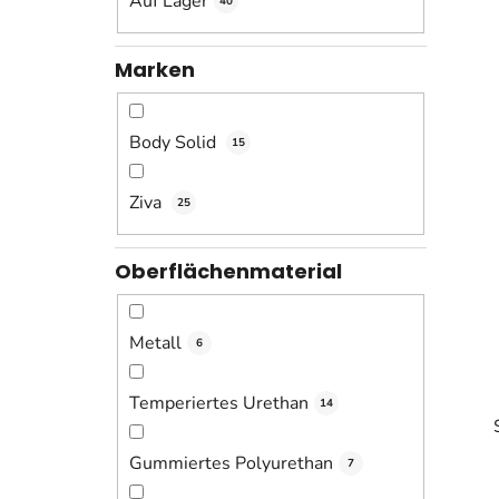
Auf Lager
40
s
t
e
Marken
Body Solid
15
Ziva
25
Oberflächenmaterial
Metall
6
Temperiertes Urethan
14
Gummiertes Polyurethan
7