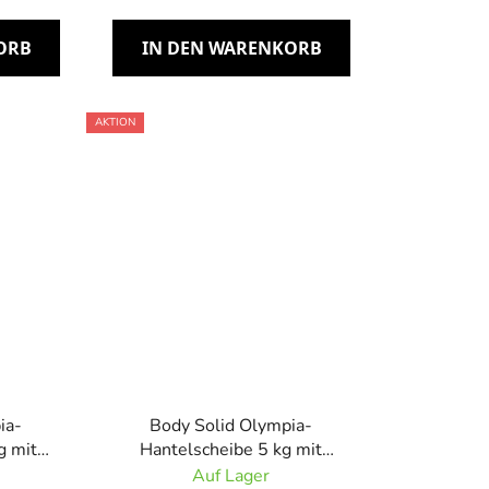
ORB
IN DEN WARENKORB
AKTION
ia-
Body Solid Olympia-
g mit
Hantelscheibe 5 kg mit
Gummigriff
Auf Lager