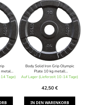
u
k
t
s
o
r
t
i
e
r
u
rip
Body Solid Iron Grip Olympic
 metall
Plate 10 kg metall
n
e
Olympiascheibe
0-14 Tage)
Auf Lager (Lieferzeit 10-14 Tage)
g
42,50 €
ORB
IN DEN WARENKORB