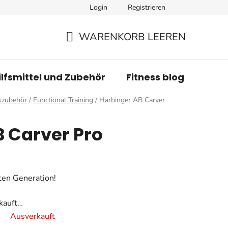
Login
Registrieren
WARENKORB LEEREN
WARENKORB
ilfsmittel und Zubehör
Fitness blog
Mar
szubehör
/
Functional Training
/
Harbinger AB Carver
 Carver Pro
ten Generation!
rkauft…
Ausverkauft