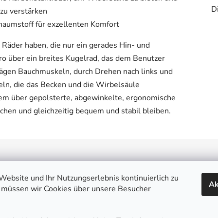
Di
zu verstärken
aumstoff für exzellenten Komfort
Räder haben, die nur ein gerades Hin- und
ro über ein breites Kugelrad, das dem Benutzer
chrägen Bauchmuskeln, durch Drehen nach links und
keln, die das Becken und die Wirbelsäule
rdem über gepolsterte, abgewinkelte, ergonomische
chen und gleichzeitig bequem und stabil bleiben.
endienst
Könnte dich interess
ebsite und Ihr Nutzungserlebnis kontinuierlich zu
Ak
te
Warum bei uns einkaufen
 müssen wir Cookies über unsere Besucher
ation und Widerruf
Alles über den Einkauf | FA
d und Lieferung
Größentabellen