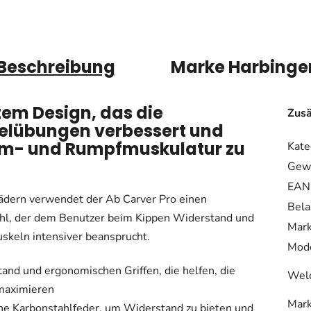
Beschreibung
Marke
Harbinge
tem Design, das die
Zusä
kelübungen verbessert und
 Arm- und Rumpfmuskulatur zu
Kate
Gewi
EAN
dern verwendet der Ab Carver Pro einen
Bela
hl, der dem Benutzer beim Kippen Widerstand und
Mar
skeln intensiver beansprucht.
Mode
and und ergonomischen Griffen, die helfen, die
Welc
maximieren
Mar
ine Karbonstahlfeder, um Widerstand zu bieten und