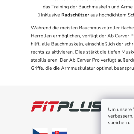
das Training der Bauchmuskeln und Arme 
Inklusive
Radschützer
aus hochdichtem Sch
Während die meisten Bauchmuskelroller flache 
Herrollen ermöglichen, verfügt der Ab Carver P
hilft, alle Bauchmuskeln, einschließlich der s
rechts zu aktivieren. Dies stärkt die tiefen Mus
stabilisieren. Der Ab Carver Pro verfügt auße
Griffe, die die Armmuskulatur optimal beanspru
F
u
Kund
ß
Um unsere W
Kontak
verbessern,
z
speichern.
Reklam
e
Versan