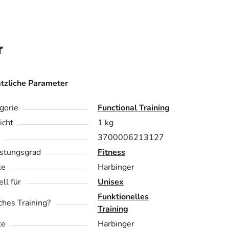
r
tzliche Parameter
gorie
Functional Training
cht
1 kg
3700006213127
stungsgrad
Fitness
ke
Harbinger
ll für
Unisex
Funktionelles
hes Training?
Training
ke
Harbinger