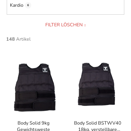
Kardio
6
FILTER LÖSCHEN
148
Artikel
L
i
s
t
e
d
e
r
P
r
Body Solid 9kg
Body Solid BSTWV40
Gewichtsweste
18kg, verstellbare