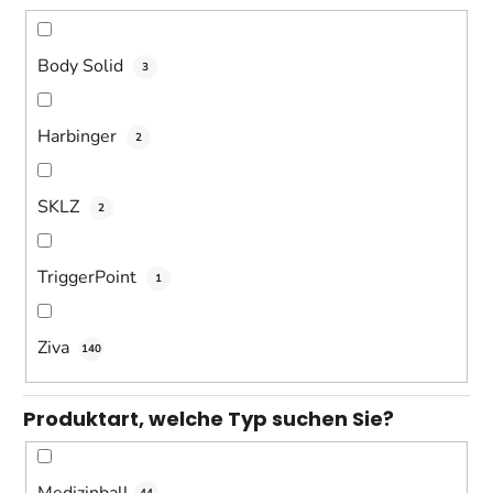
n
g
Body Solid
3
Harbinger
2
SKLZ
2
TriggerPoint
1
Ziva
140
Produktart, welche Typ suchen Sie?
Medizinball