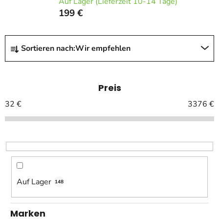
Auf Lager (Lieferzeit 10-14 Tage)
199 €
P
Sortieren nach:
Wir empfehlen
r
o
d
Preis
u
k
32
€
3376
€
t
s
o
r
t
i
Auf Lager
148
e
r
Marken
u