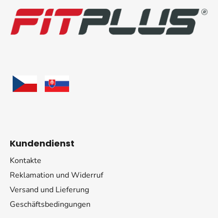
ß
e
m
z
e
e
n
i
t
l
e
e
d
e
r
L
i
s
t
Kundendienst
e
Kontakte
Reklamation und Widerruf
Versand und Lieferung
Geschäftsbedingungen