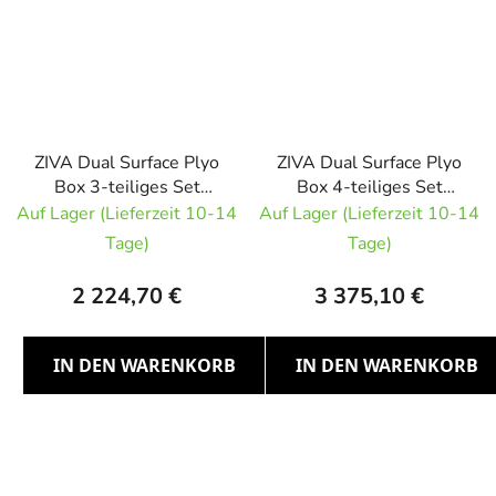
ZIVA Dual Surface Plyo
ZIVA Dual Surface Plyo
Box 3-teiliges Set
Box 4-teiliges Set
15,30,45 cm
15,30,45,60 cm
Auf Lager (Lieferzeit 10-14
Auf Lager (Lieferzeit 10-14
Klettverschluss
Klettverschluss
Tage)
Tage)
2 224,70 €
3 375,10 €
IN DEN WARENKORB
IN DEN WARENKORB