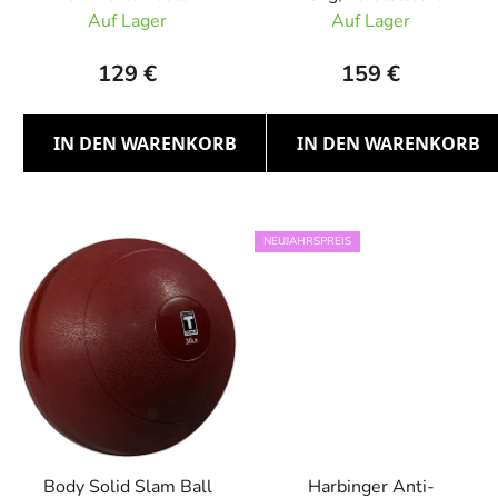
o
Gewichtsweste
Auf Lager
Auf Lager
d
u
129 €
159 €
k
t
e
IN DEN WARENKORB
IN DEN WARENKORB
NEUJAHRSPREIS
Body Solid Slam Ball
Harbinger Anti-