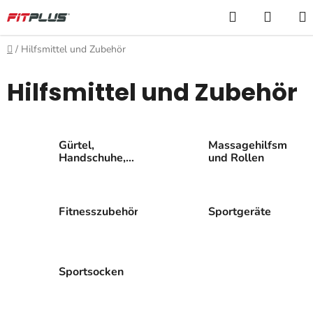
Zum
Suchen
WARE
Inhalt
springen
Startseite
/
Hilfsmittel und Zubehör
Hilfsmittel und Zubehör
Gürtel,
Massagehilfsmittel
Handschuhe,
und Rollen
Zughilfen,
Bandagen
Fitnesszubehör
Sportgeräte
Sportsocken