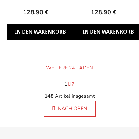
128,90 €
128,90 €
IN DEN WARENKORB
IN DEN WARENKORB
WEITERE 24 LADEN
P
1
a
7
g
S
i
148
Artikel insgesamt
t
n
e
i
NACH OBEN
u
e
e
r
r
u
F
e
n
u
g
l