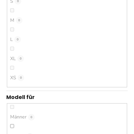
S
0
M
0
L
0
XL
0
XS
0
Modell für
Männer
0