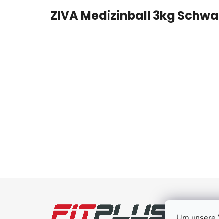
ZIVA Medizinball 3kg Schwa
F
u
Kund
Um unsere W