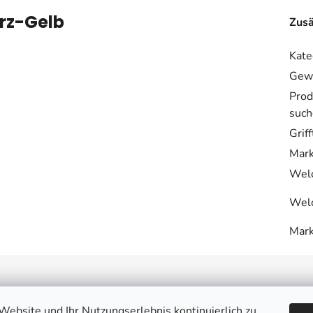
rz-Gelb
Zusä
Kate
Gewi
Prod
such
Grif
Mar
Welc
Welc
Mar
endienst
Könnte dich interess
ebsite und Ihr Nutzungserlebnis kontinuierlich zu