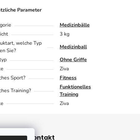
tzliche Parameter
gorie
Medizinbälle
cht
3 kg
uktart, welche Typ
Medizinball
en Sie?
ftyp
Ohne Griffe
ke
Ziva
hes Sport?
Fitness
Funktionelles
hes Training?
Training
ke
Ziva
ieren
Kontakt