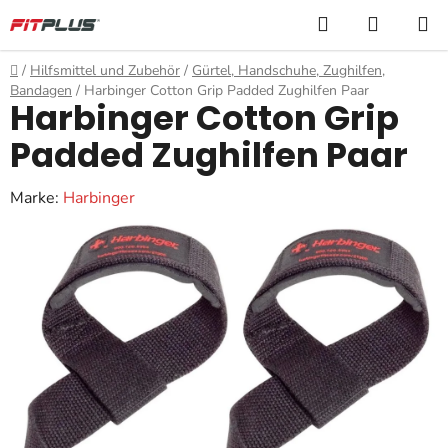
Zum
Suchen
WARE
Inhalt
springen
Startseite
/
Hilfsmittel und Zubehör
/
Gürtel, Handschuhe, Zughilfen,
Bandagen
/
Harbinger Cotton Grip Padded Zughilfen Paar
Harbinger Cotton Grip
Padded Zughilfen Paar
Marke:
Harbinger