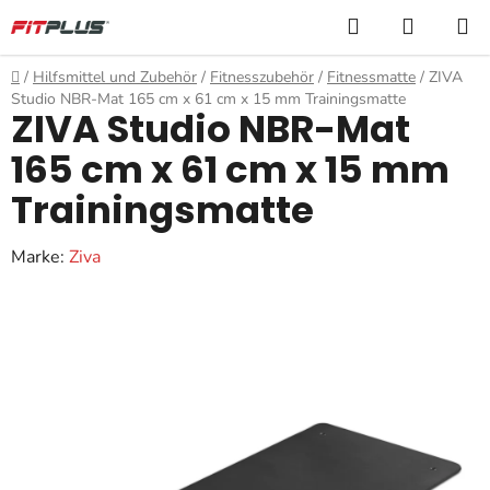
Zum
Suchen
WARE
Inhalt
springen
Startseite
/
Hilfsmittel und Zubehör
/
Fitnesszubehör
/
Fitnessmatte
/
ZIVA
Studio NBR-Mat 165 cm x 61 cm x 15 mm Trainingsmatte
ZIVA Studio NBR-Mat
165 cm x 61 cm x 15 mm
Trainingsmatte
Marke:
Ziva