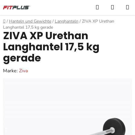
Zum
Suchen
WARE
Inhalt
springen
Startseite
/
Hanteln und Gewichte
/
Langhanteln
/
ZIVA XP Urethan
Langhantel 17,5 kg gerade
ZIVA XP Urethan
Langhantel 17,5 kg
gerade
Marke:
Ziva