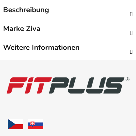
Beschreibung
Marke
Ziva
Weitere Informationen
F
u
ß
z
e
i
l
e