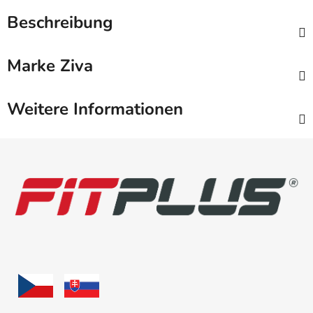
Beschreibung
Marke
Ziva
Weitere Informationen
F
u
ß
z
e
i
l
e