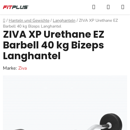
Zum
Suchen
WARE
Inhalt
springen
Startseite
/
Hanteln und Gewichte
/
Langhanteln
/
ZIVA XP Urethane EZ
Barbell 40 kg Bizeps Langhantel
ZIVA XP Urethane EZ
Barbell 40 kg Bizeps
Langhantel
Marke:
Ziva