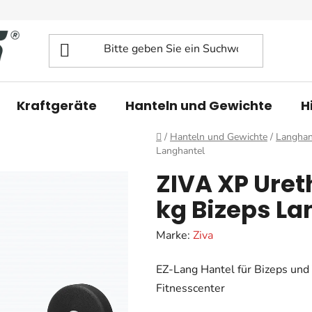
Kraftgeräte
Hanteln und Gewichte
H
Startseite
/
Hanteln und Gewichte
/
Langhan
Langhantel
ZIVA XP Uret
kg Bizeps La
Marke:
Ziva
EZ-Lang Hantel für Bizeps und 
Fitnesscenter