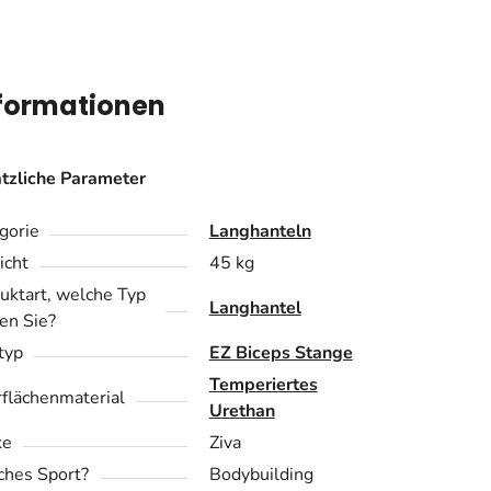
nformationen
tzliche Parameter
gorie
Langhanteln
cht
45 kg
uktart, welche Typ
Langhantel
en Sie?
ftyp
EZ Biceps Stange
Temperiertes
flächenmaterial
Urethan
ke
Ziva
hes Sport?
Bodybuilding