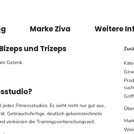
ng
Marke
Ziva
Weitere I
Bizeps und Trizeps
Zusä
 am Gelenk.
Kate
Gewi
Prod
such
ssstudio?
Grif
 jedes Fitnessstudios. Es sieht nicht nur gut aus,
Ober
rät. Gebrauchsfertige, deutlich gekennzeichnete
Mar
d verkürzen die Trainingsvorbereitungszeit.
Welc