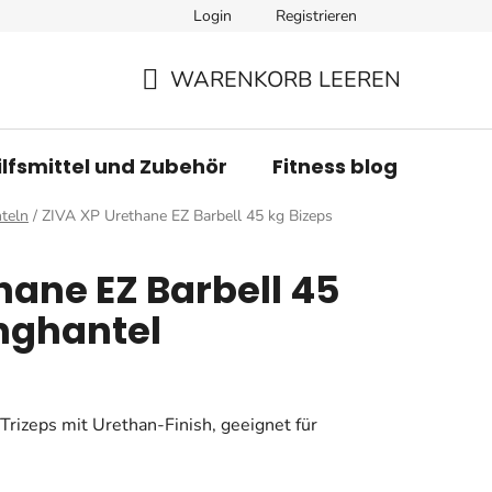
Login
Registrieren
WARENKORB LEEREN
WARENKORB
ilfsmittel und Zubehör
Fitness blog
Mar
teln
/
ZIVA XP Urethane EZ Barbell 45 kg Bizeps
hane EZ Barbell 45
nghantel
Trizeps mit Urethan-Finish, geeignet für