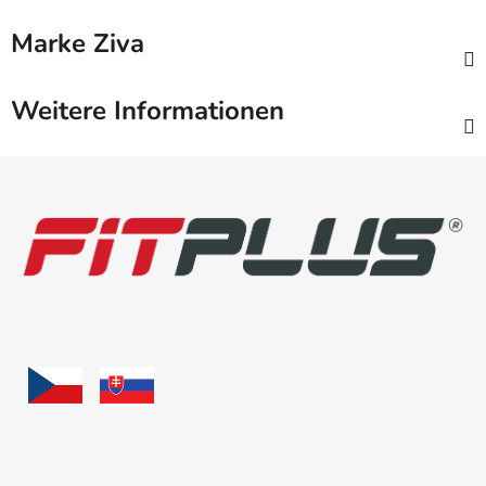
Marke
Ziva
Weitere Informationen
F
u
ß
z
e
i
l
e