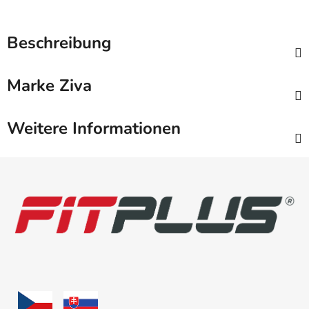
Beschreibung
Marke
Ziva
Weitere Informationen
F
u
ß
z
e
i
l
e