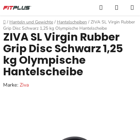
Zum
Suchen
WARE
Inhalt
springen
Startseite
/
Hanteln und Gewichte
/
Hantelscheiben
/
ZIVA SL Virgin Rubber
Grip Disc Schwarz 1,25 kg Olympische Hantelscheibe
ZIVA SL Virgin Rubber
Grip Disc Schwarz 1,25
kg Olympische
Hantelscheibe
Marke:
Ziva