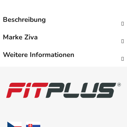
Beschreibung
Marke
Ziva
Weitere Informationen
F
u
ß
z
e
i
l
e