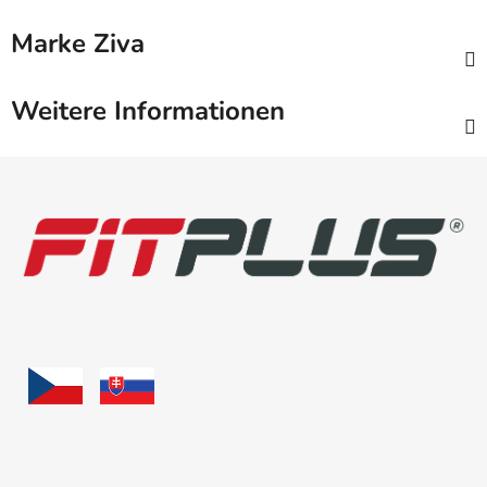
Marke
Ziva
Weitere Informationen
F
u
ß
z
e
i
l
e